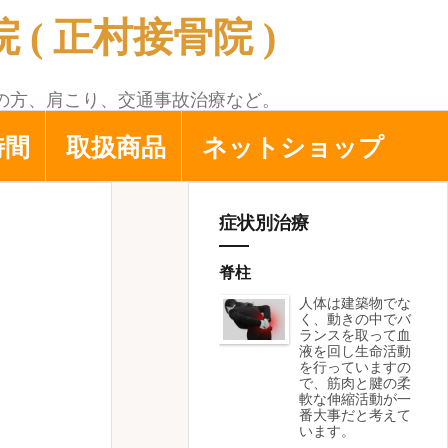
( 正村接骨院 )
の方、肩こり、交通事故治療など。
時間
取扱商品
ネットショップ
症状別治療
脊柱
人体は建築物でな
く、動きの中でバ
ランスを取って血
液を回し生命活動
を行っていますの
で、筋肉と腱の柔
軟な伸縮活動が一
番大事だと考えて
います。