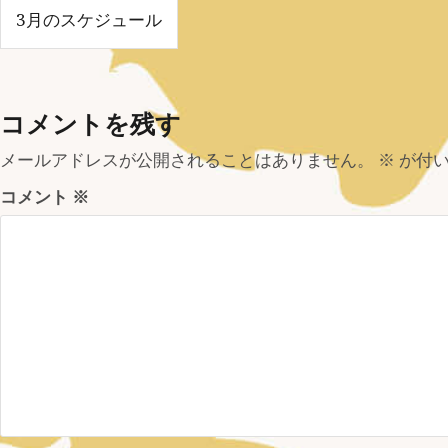
投
3月のスケジュール
稿
ナ
コメントを残す
ビ
ゲ
メールアドレスが公開されることはありません。
※
が付い
コメント
※
ー
シ
ョ
ン