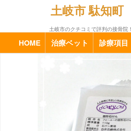
コ
土岐市 駄知町 
ン
テ
ン
土岐市のクチコミで評判の接骨院
ツ
HOME
治療ベット
診療項目
へ
ス
キ
ッ
プ