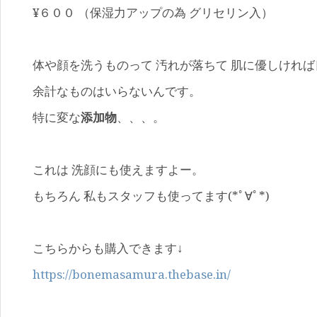
¥６００ （保湿力アップの為 グリセリン入）
体や顔を洗うものって 汚れが落ちて 肌に優しけれ
余計なものはいらないんです。
特に変な
添加物
、、、。
これは 洗顔にも使えますよー。
もちろん 私もスタッフも使ってます(*ﾟ∀ﾟ*)
こちらからも購入できます↓
https://bonemasamura.thebase.in/