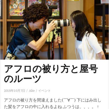
アフロの被り方と屋号
のルーツ
2018年10月7日
Ake
イベント
アフロの被り方を間違えました(￣∀￣) 下にはみ出し
た髪をアフロの中に入れるよね ふつうは、、、。 ↑