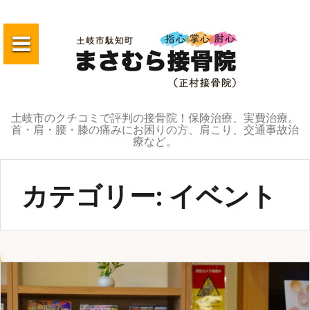
コ
ン
テ
ン
ツ
へ
土岐市のクチコミで評判の接骨院！保険治療、実費治療。
ス
首・肩・腰・膝の痛みにお困りの方、肩こり、交通事故治
キ
療など。
ッ
プ
カテゴリー:
イベント