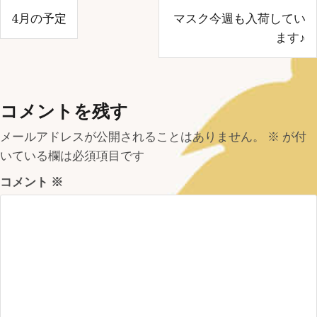
投
4月の予定
マスク今週も入荷してい
稿
ます♪
ナ
ビ
コメントを残す
ゲ
メールアドレスが公開されることはありません。
※
が付
ー
いている欄は必須項目です
シ
コメント
※
ョ
ン