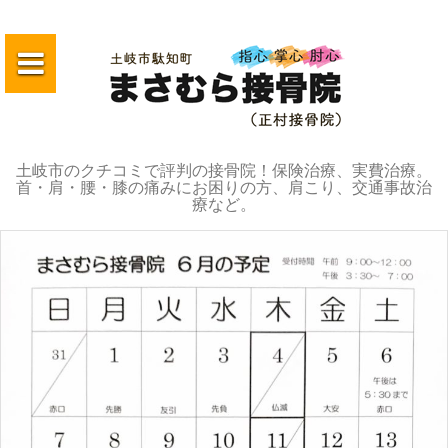
コ
ン
テ
ン
ツ
へ
土岐市のクチコミで評判の接骨院！保険治療、実費治療。
ス
首・肩・腰・膝の痛みにお困りの方、肩こり、交通事故治
キ
療など。
ッ
プ