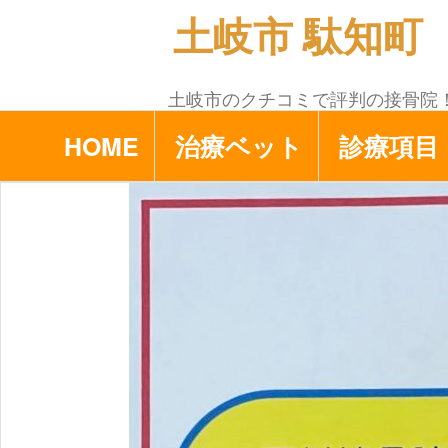
コ
土岐市 駄知町 
ン
テ
ン
土岐市のクチコミで評判の接骨院
ツ
HOME
治療ベット
診療項目
へ
ス
キ
ッ
プ