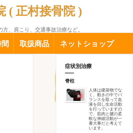
( 正村接骨院 )
の方、肩こり、交通事故治療など。
時間
取扱商品
ネットショップ
症状別治療
脊柱
人体は建築物でな
く、動きの中でバ
ランスを取って血
液を回し生命活動
を行っていますの
で、筋肉と腱の柔
軟な伸縮活動が一
番大事だと考えて
います。