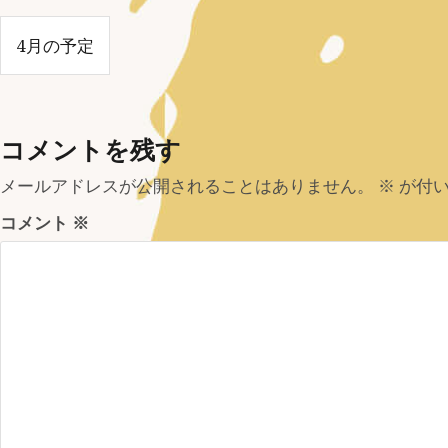
投
4月の予定
稿
ナ
コメントを残す
ビ
ゲ
メールアドレスが公開されることはありません。
※
が付い
コメント
※
ー
シ
ョ
ン