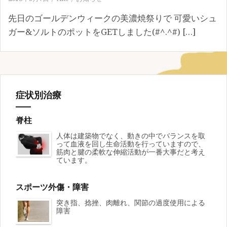
先日のゴールデンウィークの美濃焼祭りで 可愛いシュ
ガー&ソルトのポットをGETしました(#^.^#) […]
症状別治療
脊柱
人体は建築物でなく、動きの中でバランスを取
って血液を回し生命活動を行っていますので、
筋肉と腱の柔軟な伸縮活動が一番大事だと考え
ています。
スポーツ外傷・障害
突き指、捻挫、肉離れ、関節の過度使用による
障害