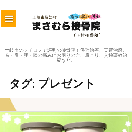
コ
ン
テ
ン
ツ
へ
土岐市のクチコミで評判の接骨院！保険治療、実費治療。
ス
首・肩・腰・膝の痛みにお困りの方、肩こり、交通事故治
キ
療など。
ッ
プ
タグ:
プレゼント