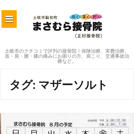
コ
ン
テ
ン
ツ
へ
土岐市のクチコミで評判の接骨院！保険治療、実費治療。
ス
首・肩・腰・膝の痛みにお困りの方、肩こり、交通事故治
キ
療など。
ッ
プ
タグ:
マザーソルト