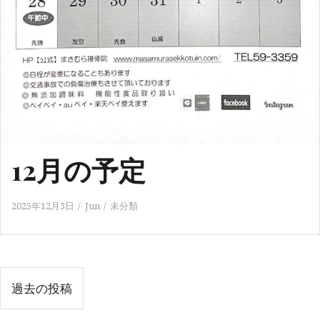
12月の予定
2025年12月3日
Jun
未分類
投
過去の投稿
稿