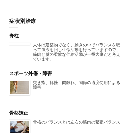
ナ
ビ
症状別治療
ゲ
脊柱
ー
人体は建築物でなく、動きの中でバランスを取
って血液を回し生命活動を行っていますので、
シ
筋肉と腱の柔軟な伸縮活動が一番大事だと考え
ています。
ョ
スポーツ外傷・障害
ン
突き指、捻挫、肉離れ、関節の過度使用による
障害
骨盤矯正
骨格のバランスとは左右の筋肉の緊張バランス